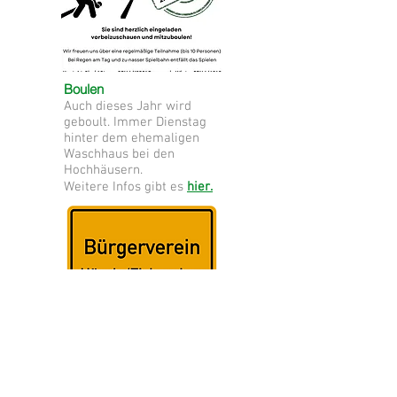
Boulen
Auch dieses Jahr wird
geboult. Immer Dienstag
hinter dem ehemaligen
Waschhaus bei den
Hochhäusern.
Weitere Infos gibt es
hier.
Wir freuen uns immer über neue
Mitglieder. Informationen darüber erhalten
Sie unter "
Über uns
".